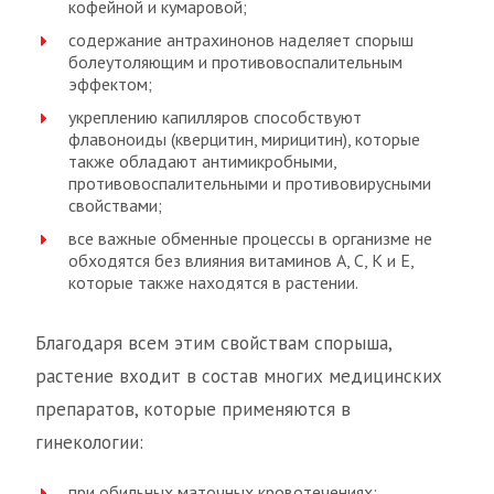
кофейной и кумаровой;
содержание антрахинонов наделяет спорыш
болеутоляющим и противовоспалительным
эффектом;
укреплению капилляров способствуют
флавоноиды (кверцитин, мирицитин), которые
также обладают антимикробными,
противовоспалительными и противовирусными
свойствами;
все важные обменные процессы в организме не
обходятся без влияния витаминов A, C, K и E,
которые также находятся в растении.
Благодаря всем этим свойствам спорыша,
растение входит в состав многих медицинских
препаратов, которые применяются в
гинекологии:
при обильных маточных кровотечениях;