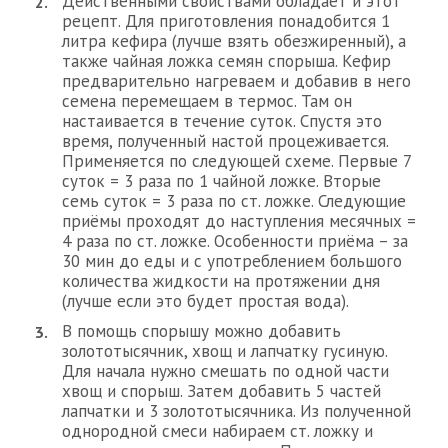
Действенными свойствами обладает и этот
рецепт. Для приготовления понадобится 1
литра кефира (лучше взять обезжиренный), а
также чайная ложка семян спорыша. Кефир
предварительно нагреваем и добавив в него
семена перемещаем в термос. Там он
настаивается в течение суток. Спустя это
время, полученный настой процеживается.
Применяется по следующей схеме. Первые 7
суток = 3 раза по 1 чайной ложке. Вторые
семь суток = 3 раза по ст. ложке. Следующие
приёмы проходят до наступления месячных =
4 раза по ст. ложке. Особенности приёма – за
30 мин до еды и с употреблением большого
количества жидкости на протяжении дня
(лучше если это будет простая вода).
В помощь спорышу можно добавить
золототысячник, хвощ и лапчатку гусиную.
Для начала нужно смешать по одной части
хвощ и спорыш. Затем добавить 5 частей
лапчатки и 3 золототысячника. Из полученной
однородной смеси набираем ст. ложку и