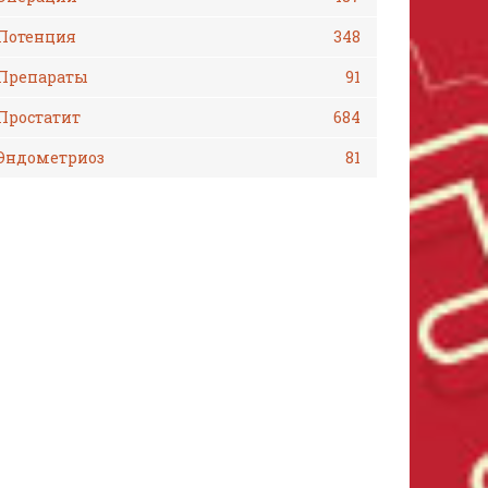
Потенция
348
Препараты
91
Простатит
684
Эндометриоз
81