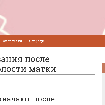
Онкология
Операции
ания после
олости матки
значают после