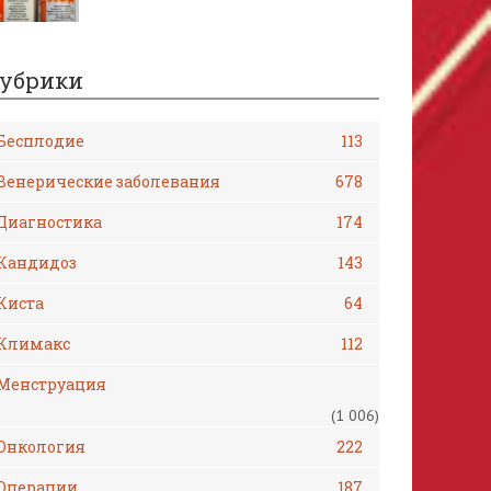
убрики
Бесплодие
113
Венерические заболевания
678
Диагностика
174
Кандидоз
143
Киста
64
Климакс
112
Менструация
(1 006)
Онкология
222
Операции
187