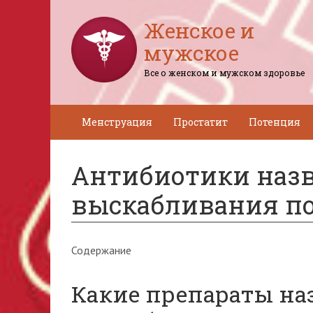
Женское и
мужское
Все о женском и мужском здоровье
Менструация
Простатит
Потенция
Антибиотики назв
выскабливания п
Содержание
Какие препараты на