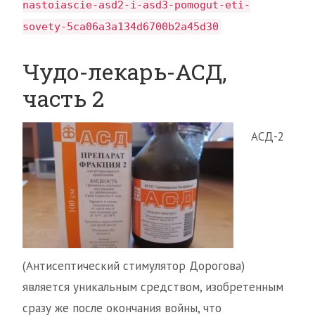
nastoiascie-asd2-i-asd3-pomogut-eti-
sovety-5ca06a3a134d6700b2a45d30
Чудо-лекарь-АСД,
часть 2
АСД-2
(Антисептический стимулятор Дорогова)
является уникальным средством, изобретенным
сразу же после окончания войны, что