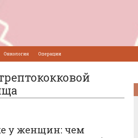
Онкология
Операции
трептококковой
ища
ке у женщин: чем