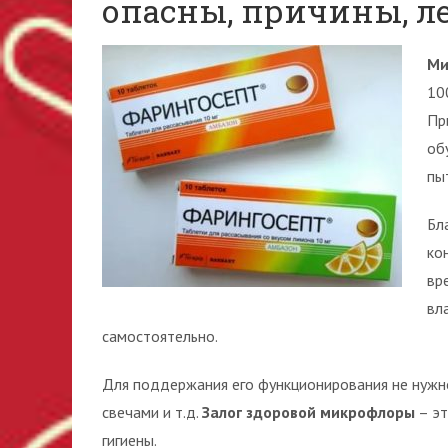
опасны, причины, л
Ми
10
Пр
об
пы
Бл
ко
вр
вл
самостоятельно.
Для поддержания его функционирования не нужн
свечами и т.д.
Залог здоровой микрофлоры
– эт
гигиены.