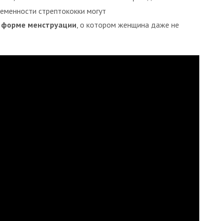
ременности стрептококки могут
 форме менструации
, о котором женщина даже не