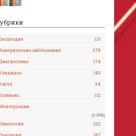
убрики
Бесплодие
113
Венерические заболевания
678
Диагностика
174
Кандидоз
143
Киста
64
Климакс
112
Менструация
(1 006)
Онкология
222
Операции
187