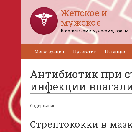
Женское и
мужское
Все о женском и мужском здоровье
Менструация
Простатит
Потенция
Антибиотик при с
инфекции влагал
Содержание
Стрептококки в маз