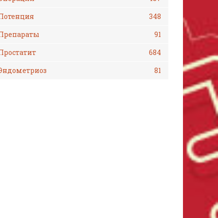
Потенция
348
Препараты
91
Простатит
684
Эндометриоз
81