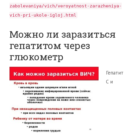
zabolevaniya/vich/veroyatnost-zarazheniya-
vich-pri-ukole-igloj.html
Можно ли заразиться
гепатитом через
глюкометр
Гепатит
С и