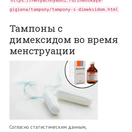
https://MesyachnyeDni.ru/zhenskaya-
gigiena/tampony/tampony-s-dimeksidom.html
Тампоны с
димексидом во время
менструации
Согласно статистическим данным,