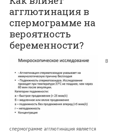
Как влияет
агглютинация в
спермограмме на
вероятность
беременности?
В
спермограмме агглютинация является