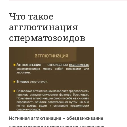
Что такое
агглютинация
сперматозоидов
Истинная агглютинация – обездвиживание
сперматозоидов вследствие их склеивания