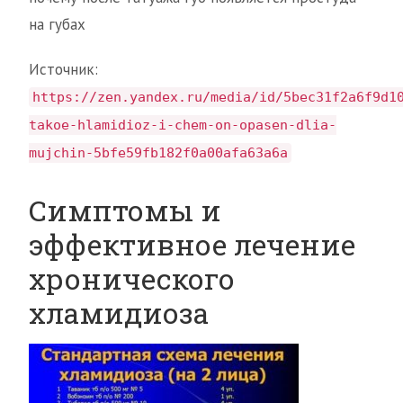
на губах
Источник:
https://zen.yandex.ru/media/id/5bec31f2a6f9d1
takoe-hlamidioz-i-chem-on-opasen-dlia-
mujchin-5bfe59fb182f0a00afa63a6a
Симптомы и
эффективное лечение
хронического
хламидиоза