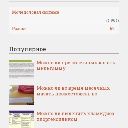
Мочеполовая система
(3 903)
Разное
69
Популярное
Можно ли при месячных колоть
мильгамму
Можно ли во время месячных
мазать прожестожель во
Можно ли вылечить хламидиоз
хлоргексидином